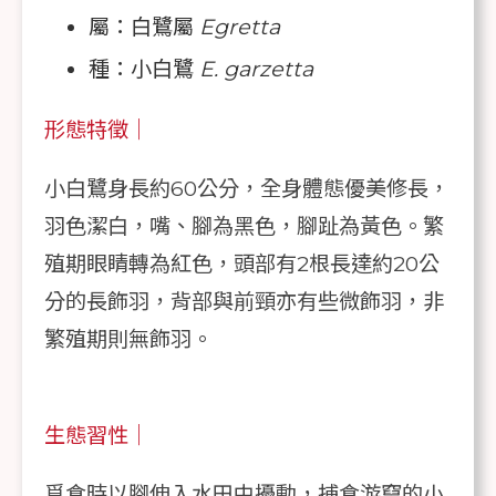
屬：白鷺屬
Egretta
種：小白鷺
E. garzetta
形態特徵｜
小白鷺身長約60公分，全身體態優美修長，
羽色潔白，嘴、腳為黑色，腳趾為黃色。繁
殖期眼睛轉為紅色，頭部有2根長達約20公
分的長飾羽，背部與前頸亦有些微飾羽，非
繁殖期則無飾羽。
生態習性｜
覓食時以腳伸入水田中擾動，捕食游竄的小