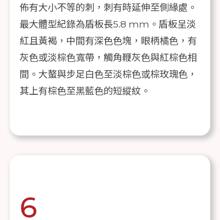
佈有大小不等的刺，刺有時延伸至側緣處。
最大體型紀錄為盾板長5.8 mm。盾板呈淡
紅且黃褐，中間有深色色塊，眼柄橘色，有
灰色或淡棕色寬帶，觸角鞭灰色與紅棕色相
間。大螯與步足白色至淡棕色或棕玫瑰色，
其上有棕色至黑藍色的短縱紋。
6