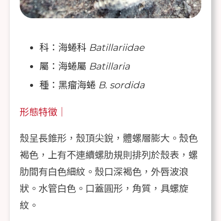
科：海蜷科
Batillariidae
屬：海蜷屬
Batillaria
種：黑瘤海蜷
B. sordida
形態特徵｜
殼呈長錐形，殼頂尖銳，體螺層膨大。殼色
褐色，上有不連續螺肋規則排列於殼表，螺
肋間有白色細紋。殼口深褐色，外唇波浪
狀。水管白色。口蓋圓形，角質，具螺旋
紋。