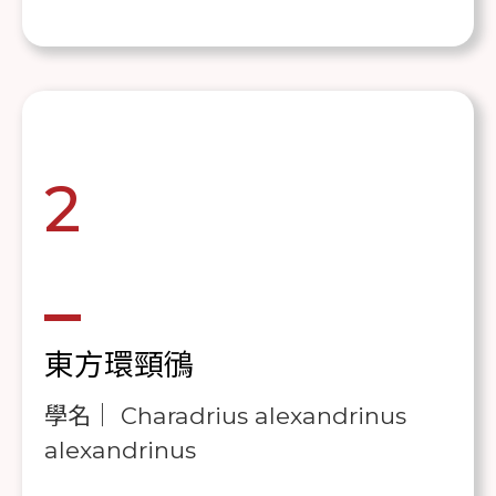
2
東方環頸鴴
學名｜ Charadrius alexandrinus
alexandrinus