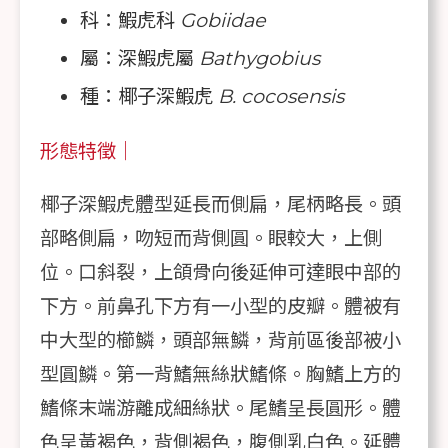
科：鰕虎科
Gobiidae
屬：深鰕虎屬
Bathygobius
種：椰子深鰕虎
B. cocosensis
形態特徵｜
椰子深鰕虎體型延長而側扁，尾柄略長。頭
部略側扁，吻短而背側圓。眼較大，上側
位。口斜裂，上頜骨向後延伸可達眼中部的
下方。前鼻孔下方有一小型的皮瓣。體被有
中大型的櫛鱗，頭部無鱗，背前區後部被小
型圓鱗。第一背鰭無絲狀鰭條。胸鰭上方的
鰭條末端游離成細絲狀。尾鰭呈長圓形。體
色呈黃褐色，背側褐色，腹側乳白色。延體