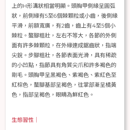
上的H形溝狀相當明顯。頭胸甲側緣呈圓弧
狀，前側緣有5至6個棘顆粒或小齒，後側緣
平滑，前額寬廣，有2齒，齒上有4至5個小
棘粒。螯腳粗壯，左右不等大，各節的外側
面有許多棘顆粒，在外緣連成鋸齒狀，指端
尖銳。步腳粗壯，各節表面光滑，具有稀疏
的小凹點，指節具有角質尖爪和許多褐色的
剛毛。頭胸甲呈黑褐色、紫褐色、紫紅色至
紅棕色，螯腳基部呈褐色，往掌部漸呈橘黃
色，指部呈褐色，眼睛為鮮紅色。
生態習性｜