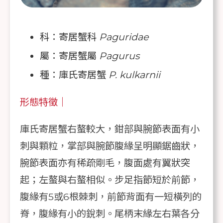
科：寄居蟹科
Paguridae
屬：寄居蟹屬
Pagurus
種：庫氏寄居蟹
P. kulkarnii
形態特徵｜
庫氏寄居蟹右螯較大，鉗部與腕節表面有小
刺與顆粒，掌部與腕節腹緣呈明顯鋸齒狀，
腕節表面亦有稀疏剛毛，腹面處有翼狀突
起；左螯與右螯相似。步足指節短於前節，
腹緣有5或6根棘刺，前節背面有一短橫列的
脊，腹緣有小的銳刺。尾柄末緣左右葉各分