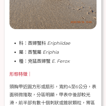
科：酋婦蟹科
Eriphiidae
屬：酋蟹屬
Eriphia
種：兇猛酋婦蟹
E. Ferox
形態特徵｜
頭胸甲近圓方形或扇形，寬約4至6公分，表
面稍微隆取，分區明顯，甲表中後部較光
滑，前半部有數十個刺狀或錐狀顆粒，胃區