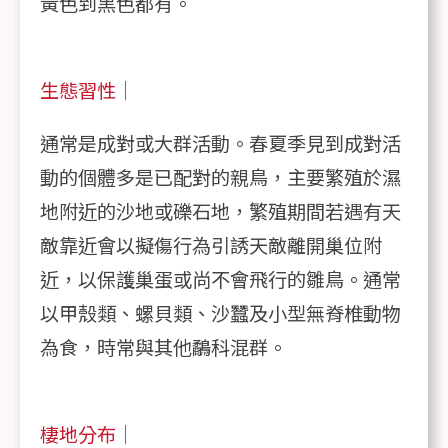
黃色到黑色都有。
生態習性｜
通常是成對或大群活動。春夏季見到成對活
動的個體多是已配對的親鳥，主要繁殖於濕
地附近的沙地或礫石地，繁殖期間若遇有天
敵靠近會以擬傷行為引誘天敵離開巢位附
近，以保護巢蛋或尚不會飛行的雛鳥。通常
以甲殼類、螺貝類、沙蠶及小型無脊椎動物
為食，時常與其他鷸科混群。
棲地分布｜