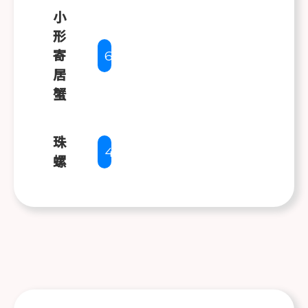
小
形
寄
6.7
居
蟹
珠
4
螺