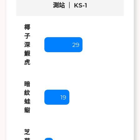
測站 ｜ KS-1
椰
子
深
29
鰕
虎
暗
紋
19
蛙
鳚
芝