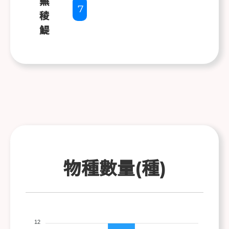
蕪
7
稜
鯷
物種數量(種)
12